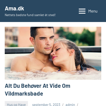
Videre
Ama.dk
til
Menu
Nettets bedste fund samlet ét sted!
indhold
Alt Du Behøver At Vide Om
Vildmarksbade
Hus og Have
september 5, 2023
admin