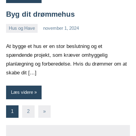
Byg dit drømmehus
Hus og Have
november 1, 2024
admin
At bygge et hus er en stor beslutning og et
spændende projekt, som kræver omhyggelig
planlægning og forberedelse. Hvis du drømmer om at
skabe dit […]
Læs videre
Indlægsinddeling
Næste
1
2
»
indlæg