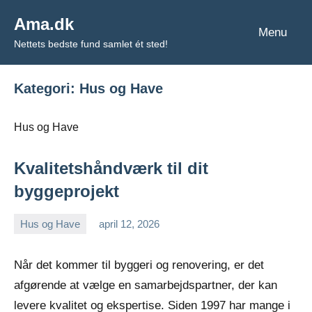
Videre
Ama.dk
til
Menu
Nettets bedste fund samlet ét sted!
indhold
Kategori:
Hus og Have
Hus og Have
Kvalitetshåndværk til dit
byggeprojekt
Hus og Have
april 12, 2026
admin
Når det kommer til byggeri og renovering, er det
afgørende at vælge en samarbejdspartner, der kan
levere kvalitet og ekspertise. Siden 1997 har mange i