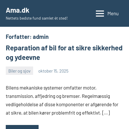
Videre
Ama.dk
til
Menu
Nettets bedste fund samlet ét sted!
indhold
Forfatter:
admin
Reparation af bil for at sikre sikkerhed
og ydeevne
Biler og sjov
oktober 15, 2025
admin
Bilens mekaniske systemer omfatter motor,
transmission, affjedring og bremser. Regelmæssig
vedligeholdelse af disse komponenter er afgørende for
at sikre, at bilen kører problemfrit og effektivt. […]