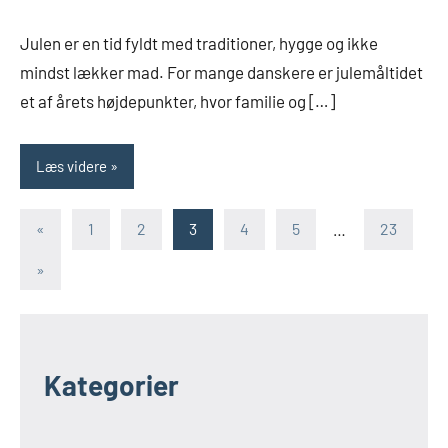
Julen er en tid fyldt med traditioner, hygge og ikke
mindst lækker mad. For mange danskere er julemåltidet
et af årets højdepunkter, hvor familie og […]
Læs videre
Indlægsinddeling
Forrige
«
1
2
3
4
5
…
23
indlæg
Næste
»
indlæg
Kategorier