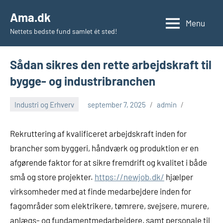
Videre
Ama.dk
til
Menu
Nettets bedste fund samlet ét sted!
indhold
Sådan sikres den rette arbejdskraft til
bygge- og industribranchen
Industri og Erhverv
september 7, 2025
admin
Rekruttering af kvalificeret arbejdskraft inden for
brancher som byggeri, håndværk og produktion er en
afgørende faktor for at sikre fremdrift og kvalitet i både
små og store projekter.
https://newjob.dk/
hjælper
virksomheder med at finde medarbejdere inden for
fagområder som elektrikere, tømrere, svejsere, murere,
anlægs- og fundamentmedarbejdere, samt personale til