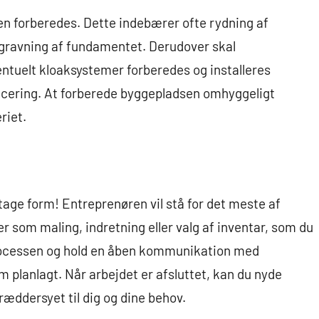
sen forberedes. Dette indebærer ofte rydning af
dgravning af fundamentet. Derudover skal
entuelt kloaksystemer forberedes og installeres
placering. At forberede byggepladsen omhyggeligt
riet.
 tage form! Entreprenøren vil stå for det meste af
 som maling, indretning eller valg af inventar, som du
processen og hold en åben kommunikation med
om planlagt. Når arbejdet er afsluttet, kan du nyde
kræddersyet til dig og dine behov.