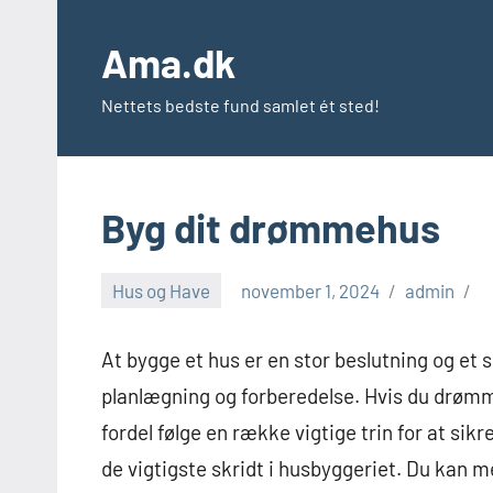
Videre
til
Ama.dk
indhold
Nettets bedste fund samlet ét sted!
Byg dit drømmehus
Hus og Have
november 1, 2024
admin
At bygge et hus er en stor beslutning og e
planlægning og forberedelse. Hvis du drøm
fordel følge en række vigtige trin for at sikr
de vigtigste skridt i husbyggeriet. Du kan m