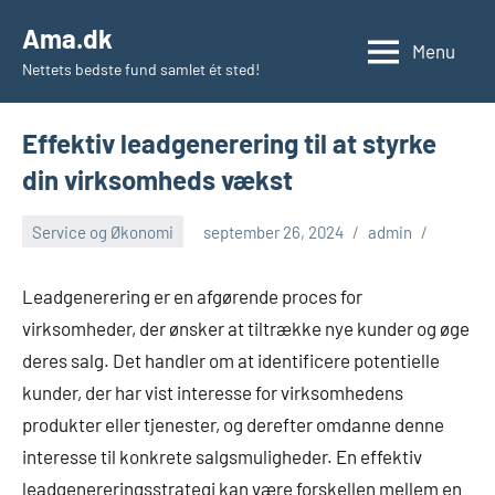
Videre
Ama.dk
til
Menu
Nettets bedste fund samlet ét sted!
indhold
Effektiv leadgenerering til at styrke
din virksomheds vækst
Service og Økonomi
september 26, 2024
admin
Leadgenerering er en afgørende proces for
virksomheder, der ønsker at tiltrække nye kunder og øge
deres salg. Det handler om at identificere potentielle
kunder, der har vist interesse for virksomhedens
produkter eller tjenester, og derefter omdanne denne
interesse til konkrete salgsmuligheder. En effektiv
leadgenereringsstrategi kan være forskellen mellem en