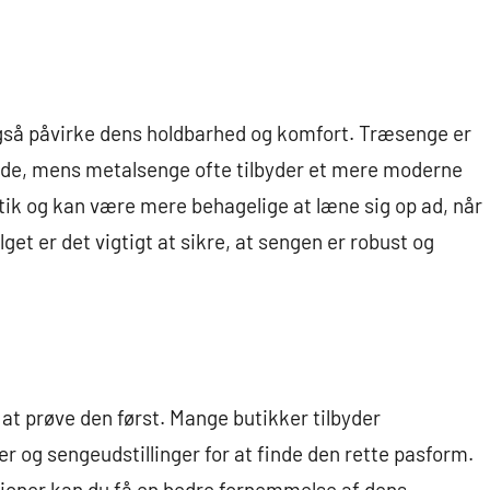
også påvirke dens holdbarhed og komfort. Træsenge er
nde, mens metalsenge ofte tilbyder et mere moderne
tik og kan være mere behagelige at læne sig op ad, når
et er det vigtigt at sikre, at sengen er robust og
 at prøve den først. Mange butikker tilbyder
r og sengeudstillinger for at finde den rette pasform.
itioner kan du få en bedre fornemmelse af dens