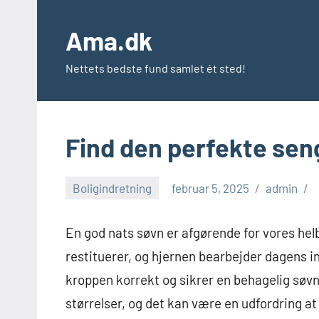
Videre
til
Ama.dk
indhold
Nettets bedste fund samlet ét sted!
Find den perfekte seng
Boligindretning
februar 5, 2025
admin
En god nats søvn er afgørende for vores hel
restituerer, og hjernen bearbejder dagens in
kroppen korrekt og sikrer en behagelig søv
størrelser, og det kan være en udfordring at