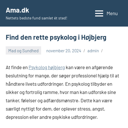
Videre
Ama.dk
til
Menu
Nettets bedste fund samlet ét sted!
indhold
Find den rette psykolog i Højbjerg
Mad og Sundhed
november 20, 2024
admin
At finde en
Psykolog højbjerg
kan være en afgørende
beslutning for mange, der søger professionel hjælp til at
håndtere livets udfordringer. En psykolog tilbyder en
sikker og fortrolig ramme, hvor man kan udforske sine
tanker, følelser og adfærdsmønstre. Dette kan være
særligt nyttigt for dem, der oplever stress, angst,
depression eller andre psykiske udfordringer.