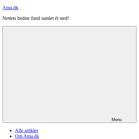
Videre
Ama.dk
til
Nettets bedste fund samlet ét sted!
indhold
Menu
Alle artikler
Om Ama.dk