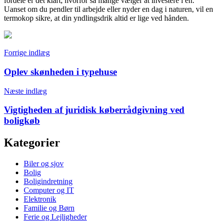
fordele er det klart, hvorfor så mange vælger at investere i en.
Uanset om du pendler til arbejde eller nyder en dag i naturen, vil en
termokop sikre, at din yndlingsdrik altid er lige ved hånden.
Indlægsnavigation
Forrige indlæg
Oplev skønheden i typehuse
Næste indlæg
Vigtigheden af juridisk køberrådgivning ved
boligkøb
Kategorier
Biler og sjov
Bolig
Boligindretning
Computer og IT
Elektronik
Familie og Børn
Ferie og Lejligheder