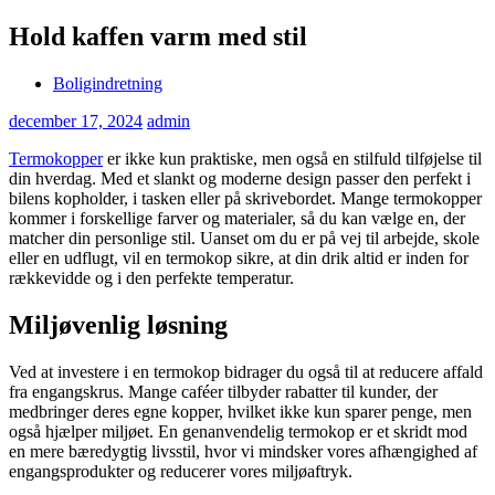
Hold kaffen varm med stil
Boligindretning
december 17, 2024
admin
Termokopper
er ikke kun praktiske, men også en stilfuld tilføjelse til
din hverdag. Med et slankt og moderne design passer den perfekt i
bilens kopholder, i tasken eller på skrivebordet. Mange termokopper
kommer i forskellige farver og materialer, så du kan vælge en, der
matcher din personlige stil. Uanset om du er på vej til arbejde, skole
eller en udflugt, vil en termokop sikre, at din drik altid er inden for
rækkevidde og i den perfekte temperatur.
Miljøvenlig løsning
Ved at investere i en termokop bidrager du også til at reducere affald
fra engangskrus. Mange caféer tilbyder rabatter til kunder, der
medbringer deres egne kopper, hvilket ikke kun sparer penge, men
også hjælper miljøet. En genanvendelig termokop er et skridt mod
en mere bæredygtig livsstil, hvor vi mindsker vores afhængighed af
engangsprodukter og reducerer vores miljøaftryk.