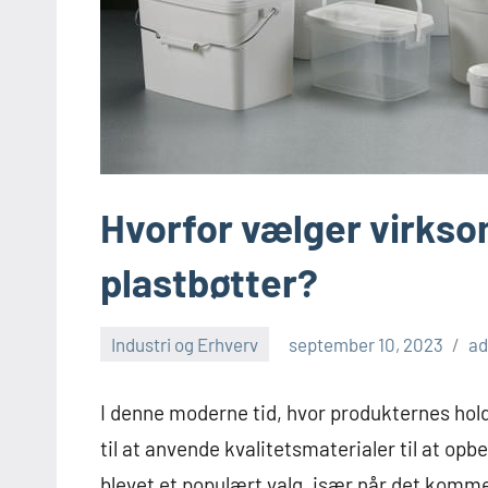
Hvorfor vælger virks
plastbøtter?
Industri og Erhverv
september 10, 2023
a
I denne moderne tid, hvor produkternes hold
til at anvende kvalitetsmaterialer til at op
blevet et populært valg, især når det komme