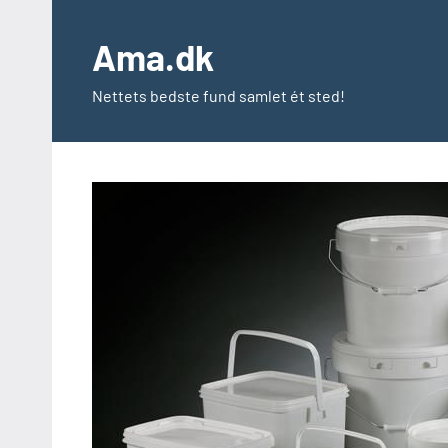
Videre
til
Ama.dk
indhold
Nettets bedste fund samlet ét sted!