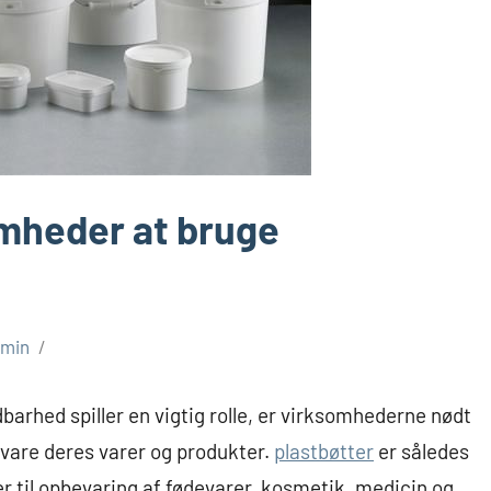
omheder at bruge
dmin
barhed spiller en vigtig rolle, er virksomhederne nødt
bevare deres varer og produkter.
plastbøtter
er således
r til opbevaring af fødevarer, kosmetik, medicin og