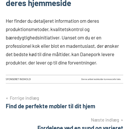
deres hjemmeside
Her finder du detaljeret information om deres
produktionsmetoder, kvalitetskontrol og
bæredygtighedsinitiativer. Uanset om du er en
professionel kok eller blot en madentusiast, der ønsker
det bedste kød til dine måltider, kan Danepork levere
produkter, der lever op til dine forventninger.
Indlægsnavigation
Forrige indlæg
Find de perfekte møbler til dit hjem
Næste indlæg
Fordelene ved en sund og varieret