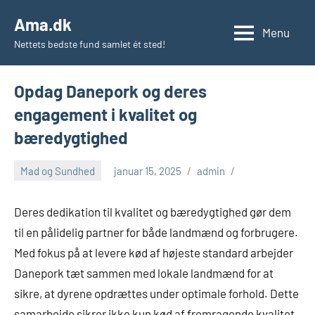
Videre
Ama.dk
til
Menu
Nettets bedste fund samlet ét sted!
indhold
Opdag Danepork og deres
engagement i kvalitet og
bæredygtighed
Mad og Sundhed
januar 15, 2025
admin
Deres dedikation til kvalitet og bæredygtighed gør dem
til en pålidelig partner for både landmænd og forbrugere.
Med fokus på at levere kød af højeste standard arbejder
Danepork tæt sammen med lokale landmænd for at
sikre, at dyrene opdrættes under optimale forhold. Dette
samarbejde sikrer ikke kun kød af fremragende kvalitet,