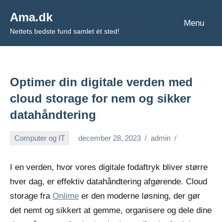
Videre
Ama.dk
til
Menu
Nettets bedste fund samlet ét sted!
indhold
Optimer din digitale verden med
cloud storage for nem og sikker
datahåndtering
Computer og IT
december 28, 2023
admin
I en verden, hvor vores digitale fodaftryk bliver større
hver dag, er effektiv datahåndtering afgørende. Cloud
storage fra
Onlime
er den moderne løsning, der gør
det nemt og sikkert at gemme, organisere og dele dine