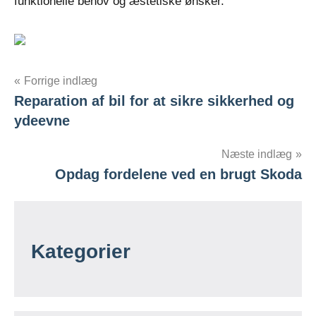
funktionelle behov og æstetiske ønsker.
Indlægsnavigation
Forrige indlæg
Reparation af bil for at sikre sikkerhed og
ydeevne
Næste indlæg
Opdag fordelene ved en brugt Skoda
Kategorier