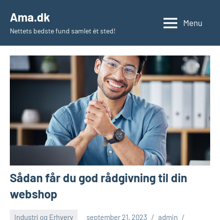
Videre
Ama.dk
til
Menu
Nettets bedste fund samlet ét sted!
indhold
Sådan får du god rådgivning til din
webshop
Industri og Erhverv
september 21, 2023
admin