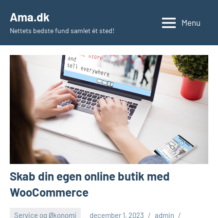
Videre
Ama.dk
til
Menu
Nettets bedste fund samlet ét sted!
indhold
Skab din egen online butik med
WooCommerce
Service og Økonomi
december 1, 2023
admin