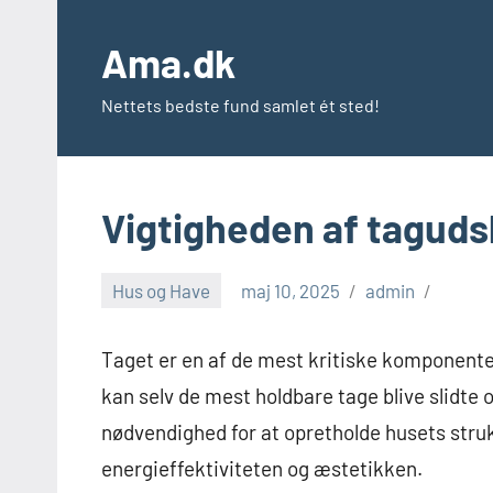
Videre
til
Ama.dk
indhold
Nettets bedste fund samlet ét sted!
Vigtigheden af tagudsk
Hus og Have
maj 10, 2025
admin
Taget er en af de mest kritiske komponenter
kan selv de mest holdbare tage blive slidte
nødvendighed for at opretholde husets stru
energieffektiviteten og æstetikken.