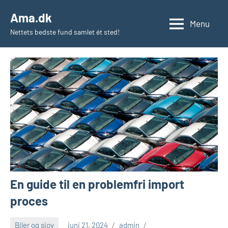
Videre
Ama.dk
til
Menu
Nettets bedste fund samlet ét sted!
indhold
En guide til en problemfri import
proces
Biler og sjov
juni 21, 2024
admin