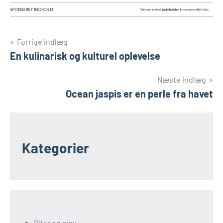
Indlægsnavigation
Forrige indlæg
En kulinarisk og kulturel oplevelse
Næste indlæg
Ocean jaspis er en perle fra havet
Kategorier
Biler og sjov