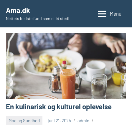
Videre
Ama.dk
til
Menu
Nettets bedste fund samlet ét sted!
indhold
En kulinarisk og kulturel oplevelse
Mad og Sundhed
juni 21, 2024
admin